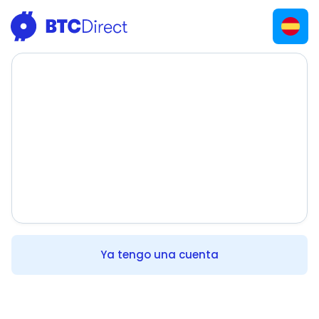
Ya tengo una cuenta